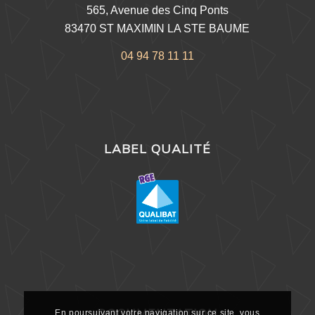
565, Avenue des Cinq Ponts
83470 ST MAXIMIN LA STE BAUME
04 94 78 11 11
LABEL QUALITÉ
DOCUMENTATION
En poursuivant votre navigation sur ce site, vous