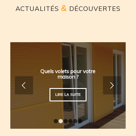
&
ACTUALITÉS
DÉCOUVERTES
Quels volets pour votre
maison ?
Suivant
LIRE LA SUITE
1
2
3
4
5
6