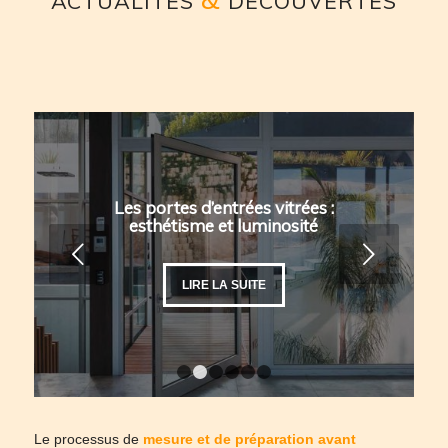
ACTUALITÉS
DÉCOUVERTES
Les portes d’entrées vitrées :
esthétisme et luminosité
Suivant
LIRE LA SUITE
1
2
3
4
5
6
Le processus de
mesure et de préparation avant