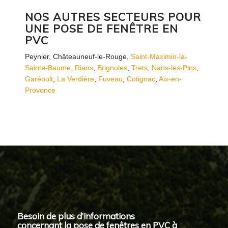
NOS AUTRES SECTEURS POUR
UNE POSE DE FENÊTRE EN
PVC
Peynier
,
Châteauneuf-le-Rouge
,
Saint-Maximin-la-
Sainte-Baume
,
Rians
,
Brignoles
,
Trets
,
Nans-les-Pins
,
Garéoult
,
La Verdière
,
Fuveau
,
Cotignac
,
Aix-en-
Provence
Besoin de plus d’informations
concernant la pose de fenêtres en PVC à