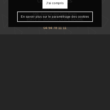
COORDONNÉES
J'ai compris
Alizé Menuiserie
565, Avenue des Cinq Ponts
En savoir plus sur le paramétrage des cookies
83470 ST MAXIMIN LA STE BAUME
04 94 78 11 11
LABEL QUALITÉ